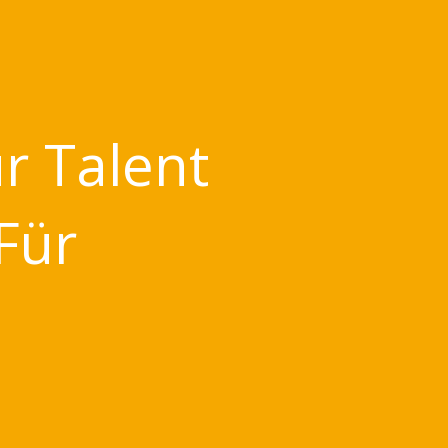
̈r Talent
ür