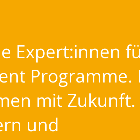
ie Expert:innen fu
nt Programme. F
en mit Zukunft.
ern und